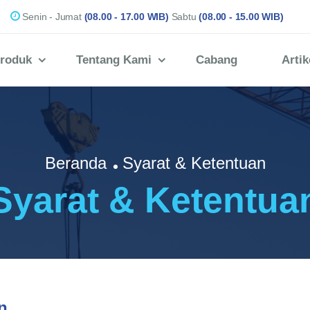
Senin - Jumat
(08.00 - 17.00 WIB)
Sabtu
(08.00 - 15.00 WIB)
roduk
Tentang Kami
Cabang
Artik
Beranda
Syarat & Ketentuan
Syarat & Ketentua
n