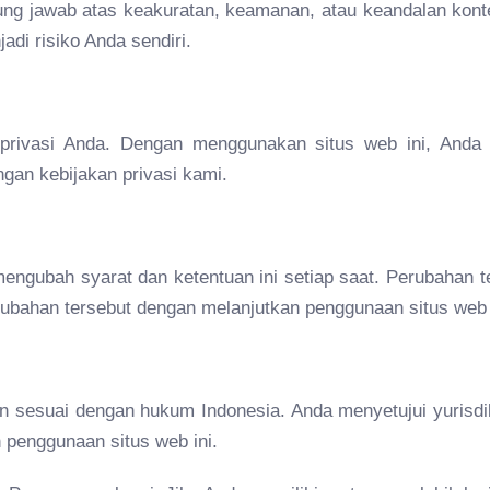
g jawab atas keakuratan, keamanan, atau keandalan konten
adi risiko Anda sendiri.
rivasi Anda. Dengan menggunakan situs web ini, Anda 
gan kebijakan privasi kami.
gubah syarat dan ketentuan ini setiap saat. Perubahan ter
rubahan tersebut dengan melanjutkan penggunaan situs web i
rkan sesuai dengan hukum Indonesia. Anda menyetujui yurisdi
n penggunaan situs web ini.