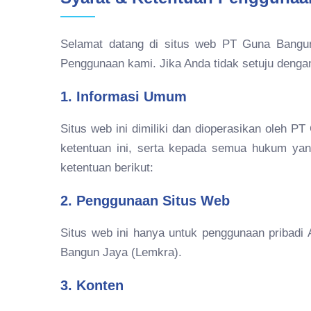
Selamat datang di situs web PT Guna Bangun
Penggunaan kami. Jika Anda tidak setuju dengan
1. Informasi Umum
Situs web ini dimiliki dan dioperasikan oleh 
ketentuan ini, serta kepada semua hukum ya
ketentuan berikut:
2. Penggunaan Situs Web
Situs web ini hanya untuk penggunaan pribadi 
Bangun Jaya (Lemkra).
3. Konten