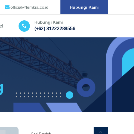
official@lemkra.co.id
Hubungi Kami
Hubungi Kami
el
(+62) 81222288556
g