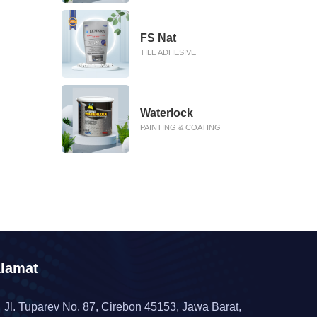
FS Nat
TILE ADHESIVE
Waterlock
PAINTING & COATING
lamat
Jl. Tuparev No. 87, Cirebon 45153, Jawa Barat,