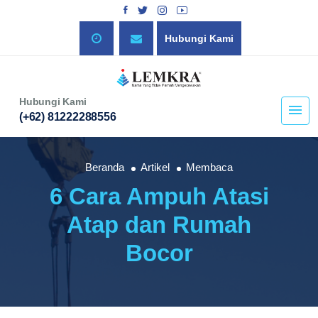
Hubungi Kami
Hubungi Kami
(+62) 81222288556
Beranda
Artikel
Membaca
6 Cara Ampuh Atasi
Atap dan Rumah
Bocor